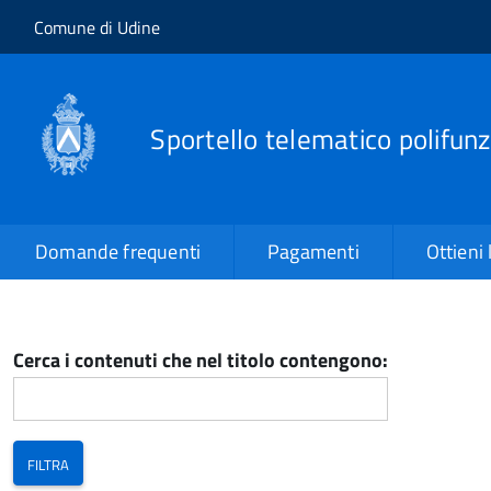
Salta al contenuto principale
Skip to site navigation
Comune di Udine
Sportello telematico polifunz
Domande frequenti
Pagamenti
Ottieni 
Cerca i contenuti che nel titolo contengono: