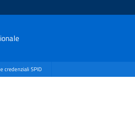
ionale
le credenziali SPID