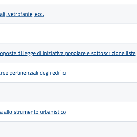
i, vetrofanie, ecc.
poste di legge di iniziativa popolare e sottoscrizione liste
ee pertinenziali degli edifici
ga allo strumento urbanistico