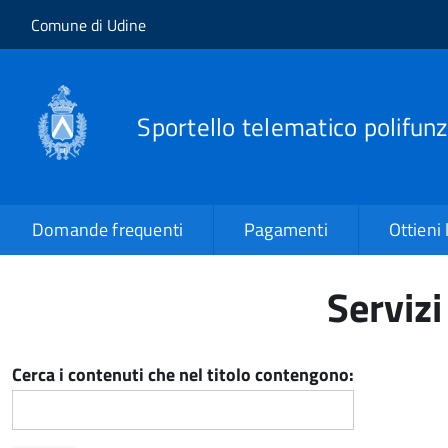
Salta al contenuto principale
Skip to site navigation
Comune di Udine
Sportello telematico polifunz
Domande frequenti
Pagamenti
Ottieni 
Servizi
Cerca i contenuti che nel titolo contengono: