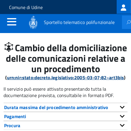
Log
Salta al contenuto principale
Skip to site navigation
Comune di Udine
me
Sportello telematico polifunzionale
Cambio della domiciliazione
delle comunicazioni relative a
un procedimento
(
urn:nir:stato:decreto.legislativo:2005-03-07;82~art3bis
)
Il servizio può essere attivato presentando tutta la
documentazione prevista, consultabile in formato PDF.
Durata massima del procedimento amministrativo
Pagamenti
Procura