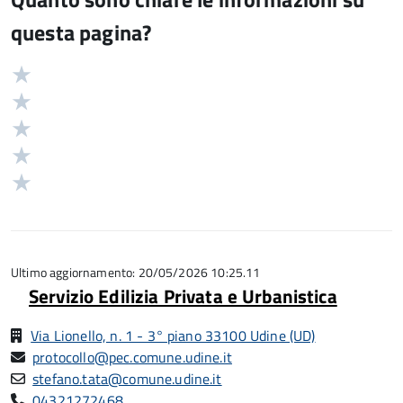
questa pagina?
Valuta
Valutazione
5
Valuta
stelle
4
Valuta
su
stelle
3
Valuta
5
su
stelle
2
Valuta
5
su
stelle
1
5
su
stelle
5
su
5
Ultimo aggiornamento: 20/05/2026 10:25.11
Servizio Edilizia Privata e Urbanistica
Via Lionello, n. 1 - 3° piano 33100 Udine (UD)
protocollo@pec.comune.udine.it
stefano.tata@comune.udine.it
04321272468