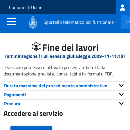
Log
Salta al contenuto principale
Skip to site navigation
Comune di Udine
me
Sportello telematico polifunzionale
Fine dei lavori
(
urn:nir:regione.friuli.venezia.giulia:legge:2009-11-11;19
)
Il servizio può essere attivato presentando tutta la
documentazione prevista, consultabile in formato PDF.
Durata massima del procedimento amministrativo
Pagamenti
Procura
Accedere al servizio