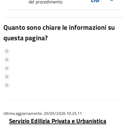
del procedimento
Quanto sono chiare le informazioni su
questa pagina?
Valuta
Valutazione
5
Valuta
stelle
4
Valuta
su
stelle
3
Valuta
5
su
stelle
2
Valuta
5
su
stelle
1
5
su
stelle
5
su
5
Ultimo aggiornamento: 20/05/2026 10:25.11
Servizio Edilizia Privata e Urbanistica