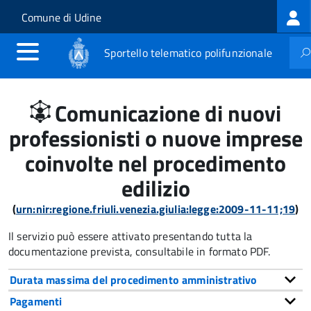
Log
Salta al contenuto principale
Skip to site navigation
Comune di Udine
me
Sportello telematico polifunzionale
Comunicazione di nuovi
professionisti o nuove imprese
coinvolte nel procedimento
edilizio
(
urn:nir:regione.friuli.venezia.giulia:legge:2009-11-11;19
)
Il servizio può essere attivato presentando tutta la
documentazione prevista, consultabile in formato PDF.
Durata massima del procedimento amministrativo
Pagamenti