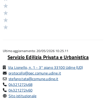
5
Valuta
stelle
4
Valuta
su
stelle
3
Valuta
5
su
stelle
2
Valuta
5
su
stelle
1
5
su
stelle
5
su
5
Ultimo aggiornamento: 20/05/2026 10:25.11
Servizio Edilizia Privata e Urbanistica
Via Lionello, n. 1 - 3° piano 33100 Udine (UD)
protocollo@pec.comune.udine.it
stefano.tata@comune.udine.it
04321272468
04321272460
Sito istituzionale