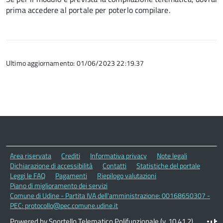
prima accedere al portale per poterlo compilare.
Ultimo aggiornamento: 01/06/2023 22:19.37
Area riservata
Crediti
Informativa privacy
Note legali
Dichiarazione di accessibilità
Contatti
Statistiche del portale
Leggi le FAQ
Pagamenti
Riepilogo valutazioni
Piano di miglioramento dei servizi
Comune di Udine - Partita IVA dell'amministrazione: 00168650307 -
PEC: protocollo@pec.comune.udine.it
Powered by Sportello Telematico Polifunzionale (v. 10.41.2)