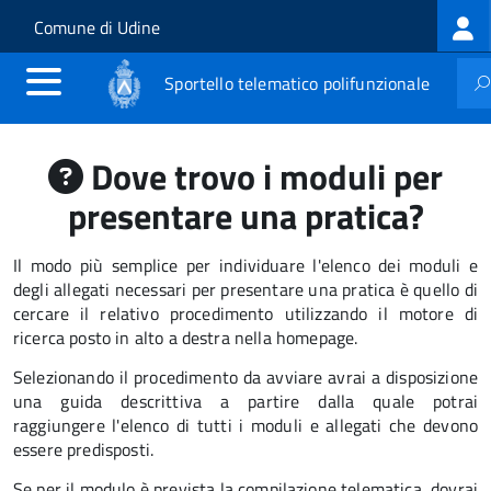
Log
Salta al contenuto principale
Skip to site navigation
Comune di Udine
me
Sportello telematico polifunzionale
Dove trovo i moduli per
presentare una pratica?
Il modo più semplice per individuare l'elenco dei moduli e
degli allegati necessari per presentare una pratica è quello di
cercare il relativo procedimento utilizzando il motore di
ricerca posto in alto a destra nella homepage.
Selezionando il procedimento da avviare avrai a disposizione
una guida descrittiva a partire dalla quale potrai
raggiungere l'elenco di tutti i moduli e allegati che devono
essere predisposti.
Se per il modulo è prevista la compilazione telematica, dovrai