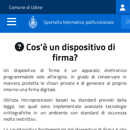
Log
Salta al contenuto principale
Skip to site navigation
Comune di Udine
me
Sportello telematico polifunzionale
Cos'è un dispositivo di
firma?
Un dispositivo di firma è un apparato elettronico
programmabile solo all'origine, in grado di conservare in
maniera protetta le chiavi private e di generare al proprio
interno una firma digitale.
Utilizza microprocessori basati su standard previsti dalla
legge, nei quali sono implementate avanzate tecnologie
crittografiche in un ambiente con standard di sicurezza
molto restrittivi.
La caratteristica fondamentale del dispositivo di firma è che