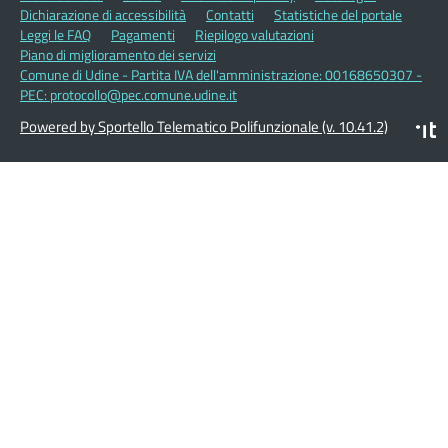
Dichiarazione di accessibilità
Contatti
Statistiche del portale
Leggi le FAQ
Pagamenti
Riepilogo valutazioni
Piano di miglioramento dei servizi
Comune di Udine - Partita IVA dell'amministrazione: 00168650307 -
PEC: protocollo@pec.comune.udine.it
Powered by Sportello Telematico Polifunzionale (v. 10.41.2)