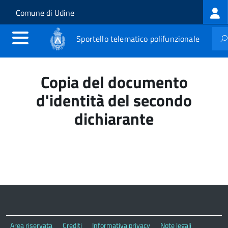
Log
Salta al contenuto principale
Skip to site navigation
Comune di Udine
me
Sportello telematico polifunzionale
Copia del documento
d'identità del secondo
dichiarante
Area riservata
Crediti
Informativa privacy
Note legali