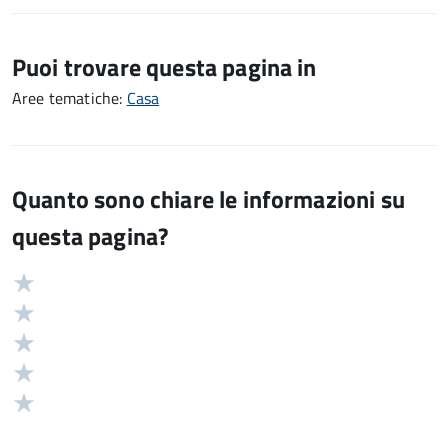
Puoi trovare questa pagina in
Aree tematiche:
Casa
Quanto sono chiare le informazioni su
questa pagina?
Valuta
Valutazione
5
Valuta
stelle
4
Valuta
su
stelle
3
Valuta
5
su
stelle
2
Valuta
5
su
stelle
1
5
su