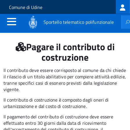
Log
Salta al contenuto principale
Skip to site navigation
Comune di Udine
me
Sportello telematico polifunzionale
Pagare il contributo di
costruzione
Il contributo deve essere corrisposto al comune da chi chiede
il rilascio di un titolo abilitativo per compiere attività edilizie,
tranne specifici casi di esonero previsti dalla legislazione
vigente.
Il contributo di costruzione è composto dagli oneri di
urbanizzazione e dal costo di costruzione.
Il pagamento del contributo di costruzione deve essere
effettuato entro 30 giorni dalla data di ricevimento
dell'accertamento del contributo di costruzione, il