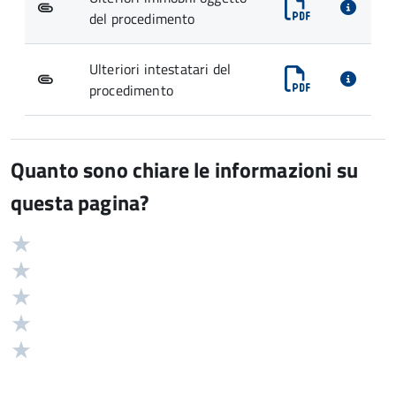
del procedimento
Ulteriori intestatari del
procedimento
Quanto sono chiare le informazioni su
questa pagina?
Valuta
Valutazione
5
Valuta
stelle
4
Valuta
su
stelle
3
Valuta
5
su
stelle
2
Valuta
5
su
stelle
1
5
su
stelle