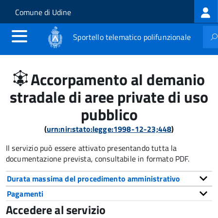
Log
Salta al contenuto principale
Skip to site navigation
Comune di Udine
me
Sportello telematico polifunzionale
Accorpamento al demanio
stradale di aree private di uso
pubblico
(
urn:nir:stato:legge:1998-12-23;448
)
Il servizio può essere attivato presentando tutta la
documentazione prevista, consultabile in formato PDF.
Durata massima del procedimento amministrativo
Pagamenti
Accedere al servizio