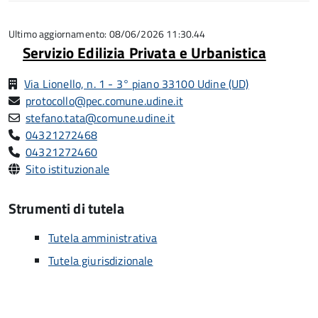
5
su
5
Ultimo aggiornamento: 08/06/2026 11:30.44
Servizio Edilizia Privata e Urbanistica
Via Lionello, n. 1 - 3° piano 33100 Udine (UD)
protocollo@pec.comune.udine.it
stefano.tata@comune.udine.it
04321272468
04321272460
Sito istituzionale
Strumenti di tutela
Tutela amministrativa
Tutela giurisdizionale